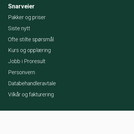
Snarveier
Pakker og priser
Siste nytt
Ofte stilte spørsmål
Kurs og opplæring
Jobb i Proresult
Personvern
Databehandleravtale
Vilkår og fakturering
ANSVAR:
Vi leverer et velprøvd produkt og sørger
for at det virker.
INKLUDERING:
Kunder og ansatte
får ta del i utviklingen.
DRIV:
Vi sørger for at jobben