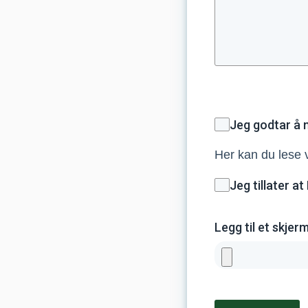
Jeg godtar å 
Her kan du lese 
Jeg tillater a
Legg til et skjer