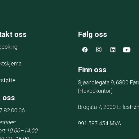
takt oss
Følg oss
ooking
ktskjema
Finn oss
rstøtte
Sjøaholegata 9
, 6800 Før
(Hovedkontor)
 oss
Brogata 7, 2000 Lillestrø
7 82 00 06
ntider:
991 587 454 MVA
rt 10.00–14.00
09.00–15.00