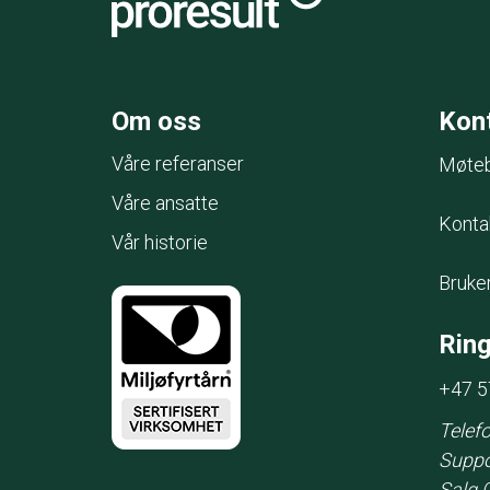
Om oss
Kon
Våre referanser
Møteb
Våre ansatte
Konta
Vår historie
Bruke
Ring
+47 5
Telefo
Suppo
Salg 