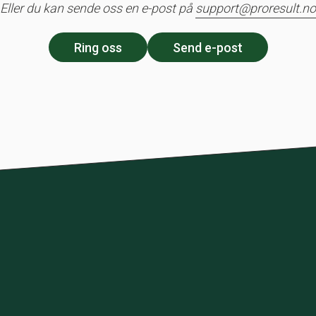
Eller du kan sende oss en e-post på
support@proresult.no
Ring oss
Send e-post