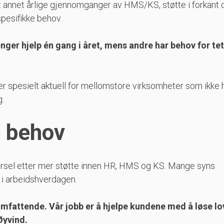
 annet årlige gjennomganger av HMS/KS, støtte i forkant 
spesifikke behov.
ger hjelp én gang i året, mens andre har behov for te
ner spesielt aktuell for mellomstore virksomheter som ikke
g.
e behov
ørsel etter mer støtte innen HR, HMS og KS. Mange syns
 i arbeidshverdagen.
r omfattende. Vår jobb er å hjelpe kundene med å løse l
Øyvind.