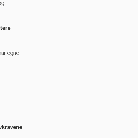
og
ttere
 har egne
ovkravene