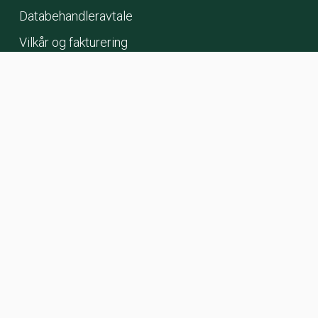
Databehandleravtale
Vilkår og fakturering
ANSVAR:
Vi leverer et velprøvd produkt og sørger
for at det virker.
INKLUDERING:
Kunder og ansatte
får ta del i utviklingen.
DRIV:
Vi sørger for at jobben
blir gjort.
GLEDE:
Vi har det gøy på jobben og deler
våre oppturer.
© 2023–2026 Proresult AS, design/utvikling av
AG&